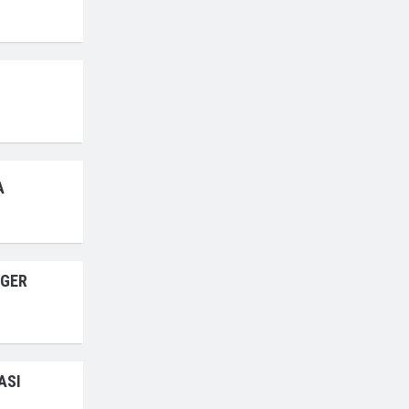
A
RGER
ASI