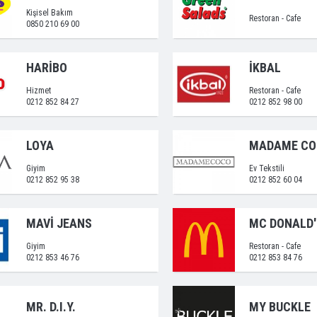
Kişisel Bakım
Restoran - Cafe
0850 210 69 00
HARİBO
İKBAL
Hizmet
Restoran - Cafe
0212 852 84 27
0212 852 98 00
LOYA
MADAME C
Giyim
Ev Tekstili
0212 852 95 38
0212 852 60 04
MAVİ JEANS
MC DONALD'
Giyim
Restoran - Cafe
0212 853 46 76
0212 853 84 76
MR. D.I.Y.
MY BUCKLE