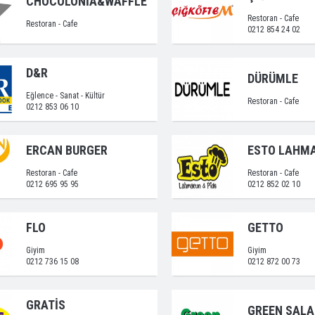
CHOCOLONİA&WAFFLE
Restoran - Cafe
Restoran - Cafe
0212 854 24 02
D&R
DÜRÜMLE
Eğlence - Sanat - Kültür
Restoran - Cafe
0212 853 06 10
ERCAN BURGER
ESTO LAHM
Restoran - Cafe
Restoran - Cafe
0212 695 95 95
0212 852 02 10
FLO
GETTO
Giyim
Giyim
0212 736 15 08
0212 872 00 73
GRATİS
GREEN SAL