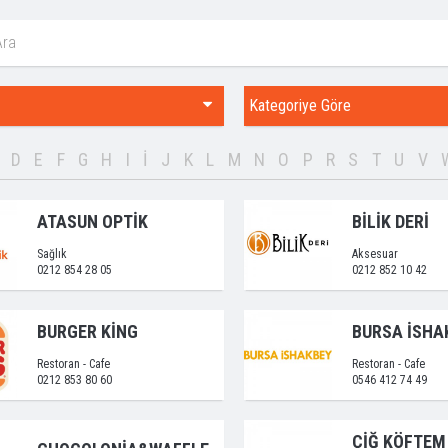
Kategoriye Göre
D
E
F
G
H
I
İ
J
K
L
M
N
O
P
R
S
T
U
V
ATASUN OPTİK
BİLİK DERİ
Sağlık
Aksesuar
0212 854 28 05
0212 852 10 42
BURGER KİNG
BURSA İSHA
Restoran - Cafe
Restoran - Cafe
0212 853 80 60
0546 412 74 49
ÇİĞ KÖFTEM