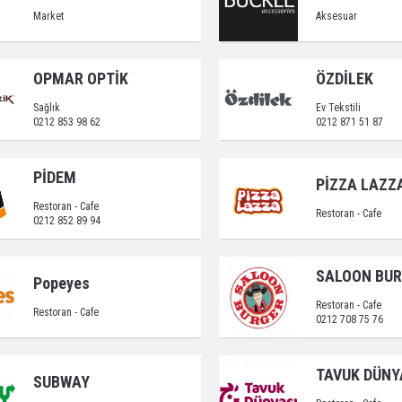
Market
Aksesuar
OPMAR OPTİK
ÖZDİLEK
Sağlık
Ev Tekstili
0212 853 98 62
0212 871 51 87
PİDEM
PİZZA LAZZ
Restoran - Cafe
Restoran - Cafe
0212 852 89 94
SALOON BU
Popeyes
Restoran - Cafe
Restoran - Cafe
0212 708 75 76
TAVUK DÜNY
SUBWAY