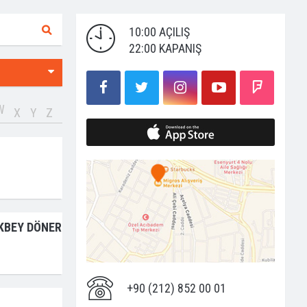
10:00 AÇILIŞ
22:00 KAPANIŞ
W
X
Y
Z
KBEY DÖNER
+90 (212) 852 00 01