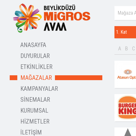
1. Kat
ANASAYFA
A
B
C
DUYURULAR
ETKİNLİKLER
MAĞAZALAR
KAMPANYALAR
SİNEMALAR
KURUMSAL
HİZMETLER
İLETİŞİM